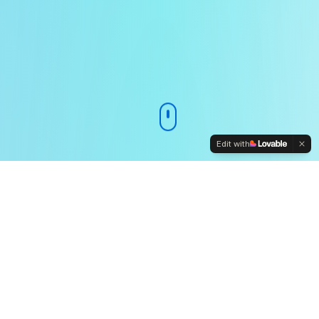
Edit with
Komplett beléptetési
megoldás
Minden szükséges funkció egy
rendszerben - a hagyományos forgóvillától